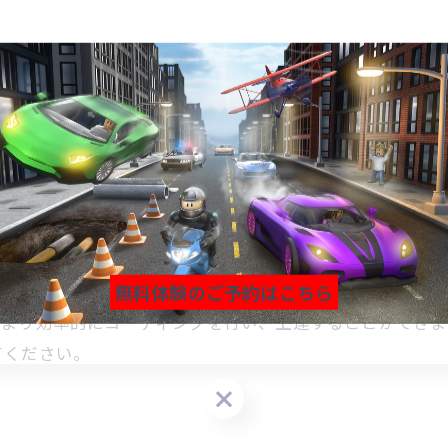
ログラミング！
プログラミングが非常に役立ちます。ビジュアルプログラ
より、複雑なプログラムを作成する際にもミスを少なくす
ログラミングを用いた授業を提供しています。初心者の方
に限らず、ビジュアル化することで子供から大人まで幅広
ログラムの挙動を可視化することができます。それにより
ュアルプログラミングは、自由度の高いクリエイティブな
ができるビジュアルプログラミング。これがプログラミン
無料体験のご予約はこちら
、より効率的にコーディングを行い、上達することができま
無料体験のご予約はこちら
無料体験のご予約はこちら
てください。