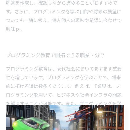
解答を作成し、確認しながら進めることがおすすめで
す。さらに、プログラミングを学ぶ目的や将来の展望に
ついても一緒に考え、個人個人の興味や希望に合わせて
興味ｐ。
プログラミング教育で開拓できる職業・分野
プログラミング教育は、現代社会においてますます重要
性を増しています。プログラミングを学ぶことで、将来
的に拓ける道は数多くあります。例えば、IT業界は、プ
ログラミングを用いて、ビジネスや社会インフラの問題
を解決することが可能です。また、プログラミングを学
んだ人たちは、エンジニアやシステムアナリストとし
て、多様な分野で活躍することができます。例えば、医
療現場では、医療情報システムを開発したり、音楽分野