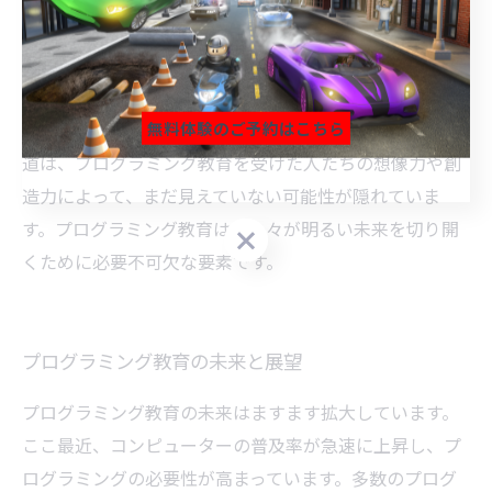
では、音声処理システムを開発することができます。さ
らに、プログラミングを学んだ人たちが起業することも
できます。アプリ開発やWebサイト制作などの分野で、自
無料体験のご予約はこちら
分たちのアイデアを実現することができます。これらの
道は、プログラミング教育を受けた人たちの想像力や創
無料体験のご予約はこちら
無料体験のご予約はこちら
造力によって、まだ見えていない可能性が隠れていま
す。プログラミング教育は、人々が明るい未来を切り開
くために必要不可欠な要素です。
プログラミング教育の未来と展望
プログラミング教育の未来はますます拡大しています。
ここ最近、コンピューターの普及率が急速に上昇し、プ
ログラミングの必要性が高まっています。多数のプログ