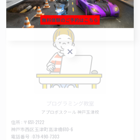
無料体験のご予約はこちら
無料体験のご予約はこちら
無料体験のご予約はこちら
プログラミング教室
アプロボスクール 神戸玉津校
住所 : 〒651-2122
神戸市西区玉津町高津橋610−6
電話番号 : 079-490-7303