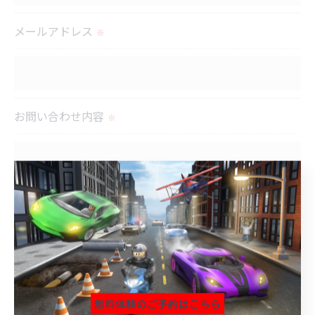
のサービスをご提供できない場合がございますので
メールアドレス
※
予めご了承ください。
＜個人情報の開示･訂正・削除･利用停止の手続につ
いて＞
お問い合わせ内容
※
当社では、お客様の個人情報の開示･訂正･削除・利
用停止の手続を定めさせて頂いております。
ご本人である事を確認のうえ、対応させて頂きま
す。
個人情報の開示･訂正･削除・利用停止の具体的手続
きにつきましては、お電話でお問合せ下さい。
無料体験のご予約はこちら