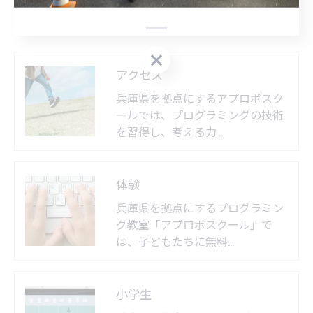
無料体験のご予約はこちら
無料体験のご予約はこちら
アクセス
兵庫県を拠点にするアプロボスク
ールでは、プログラミングの技術
を習得し、考える力…
体験
兵庫県を拠点にするプログラミン
グ教室「アプロボスクール」で
は、子どもたちに無料…
小学生