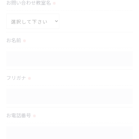
お問い合わせ教室名
※
取得した個人情報を第三者に提供することはいたし
ません。
＜個人情報の委託について＞
お名前
※
当社では、利用目的の達成に必要な範囲において、
個人情報を外部に委託する場合があります。
これらの委託先に対しては個人情報保護契約等の措
置をとり、適切な監督を行います。
フリガナ
※
＜個人情報の安全管理＞
当社では、個人情報の漏洩等がなされないよう、適
切に安全管理対策を実施します。
お電話番号
※
＜個人情報を与えなかった場合に生じる結果＞
必要な情報を頂けない場合は、それに対応した当社