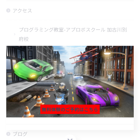
アクセス
プログラミング教室-アプロボスクール 加古川別
府校
プログラミング教室-アプロボスクール 神戸舞多
聞校
プログラミング教室-アプロボスクール 西神中央
校
無料体験のご予約はこちら
よくある質問
無料体験のご予約はこちら
無料体験のご予約はこちら
ブログ