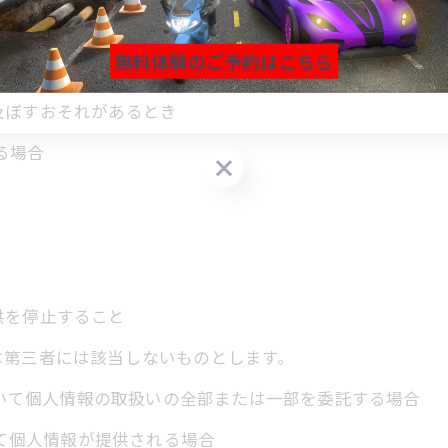
成の推進のために特に必要がある場合であって、本人の同意を
無料体験のご予約はこちら
その委託を受けた者が法令の定める事務を遂行することに対
及ぼすおそれがあるとき
無料体験のご予約はこちら
無料体験のご予約はこちら
る場合
供を停止すること
は第三者には該当しないものとします。
おいて個人情報の取扱いの全部または一部を委託する場合
って個人情報が提供される場合