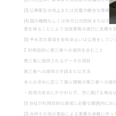
(3) 公衆衛生の向上または児童の健全な育
(4) 国の機関もしくは地方公共団体または
意を得ることにより当該事務の遂行に支障を
(5) 予め次の事項を告知あるいは公表をしてい
2. 利用目的に第三者への提供を含むこと
第三者に提供されるデータの項目
第三者への提供の手段または方法
本人の求めに応じて個人情報の第三者への提
・前項の定めにかかわらず、次に掲げる場合
(1) 当社が利用目的の達成に必要な範囲内に
(2) 合併その他の事由による事業の承継に伴