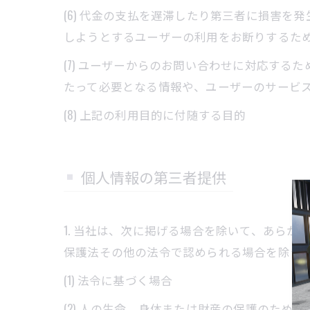
(6) 代金の支払を遅滞したり第三者に損害
しようとするユーザーの利用をお断りするた
(7) ユーザーからのお問い合わせに対応す
たって必要となる情報や、ユーザーのサービ
(8) 上記の利用目的に付随する目的
個人情報の第三者提供
1. 当社は、次に掲げる場合を除いて、あら
保護法その他の法令で認められる場合を除き
(1) 法令に基づく場合
(2) 人の生命、身体または財産の保護のた