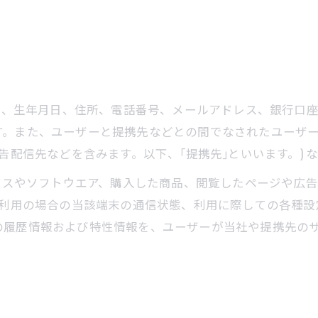
氏名、生年月日、住所、電話番号、メールアドレス、銀行口
す。また、ユーザーと提携先などとの間でなされたユーザ
告配信先などを含みます。以下、｢提携先｣といいます。) 
ービスやソフトウエア、購入した商品、閲覧したページや広
利用の場合の当該端末の通信状態、利用に際しての各種設定
の履歴情報および特性情報を、ユーザーが当社や提携先の