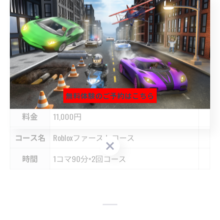
で、英語の成績にもつながる？！
本格的なプログラミングを学びながら一緒に制作しよ
う！！
入会金
11,000円
無料体験のご予約はこちら
料金
11,000円
無料体験のご予約はこちら
無料体験のご予約はこちら
コース名
Robloxファーストコース
時間
1コマ90分×2回コース