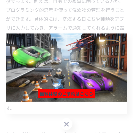
役立ちます。例えば、自宅での家事に困っている方が、
プログラミング的思考を使って洗濯物の管理を行うこと
ができます。具体的には、洗濯する日にちや種類をアプ
リに入力しておき、アラームで通知してくれるように設
定することができます。また、近所のスーパーでの買い
物リストを作成する場合も、プログラミング的思考を用
いて自動化することができます。例えば、リストをアプ
リに登録することで、アプリが買い物中の順番を最適化
し、効率的な買い物を実現してくれます。このように、
プログラミング的思考は日常生活においても使える万能
な能力です。当教室では、プログラミング的思考を身に
無料体験のご予約はこちら
つけ、身近な問題を解決するための指導を行っておりま
す。
無料体験のご予約はこちら
無料体験のご予約はこちら