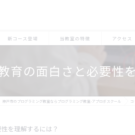
新コース登場
当教室の特徴
アクセス
小学生
プログラミン
教育の面白さと必要性
体験
プログラミン
マイクラ
プログラミン
オンライン
、神戸市のプログラミング教室ならプログラミング教室-アプロボスクール
コ
習い事
要性を理解するには？