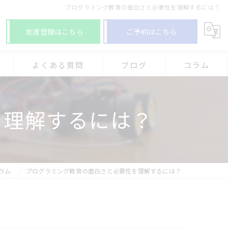
プログラミング教育の面白さと必要性を理解するには？
友達登録はこちら
ご予約はこちら
よくある質問
ブログ
コラム
グ教室-アプロボスクール 加古川別府校
を理解するには？
グ教室-アプロボスクール 神戸舞多聞校
グ教室-アプロボスクール 西神中央校
ラム
プログラミング教育の面白さと必要性を理解するには？