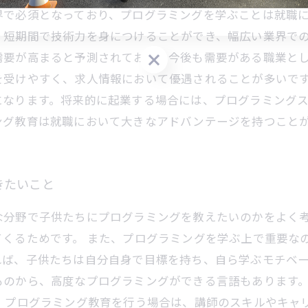
界で必須となっており、プログラミングを学ぶことは就職
無料体験のご予約はこちら
無料体験のご予約はこちら
、短期間で技術力を身につけることができ、幅広い業界で
需要が高まると予測されており、今後も需要がある職業と
を受けやすく、求人情報において優遇されることが多いで
になります。将来的に起業する場合には、プログラミング
ング教育は就職において大きなアドバンテージを持つこと
きたいこと
な分野で子供たちにプログラミングを教えたいのかをよく
てくるためです。 また、プログラミングを学ぶ上で重要な
ば、子供たちは自分自身で目標を持ち、自ら学ぶモチベー
ものから、高度なプログラミングができる言語もあります
、プログラミング教育を行う場合は、講師のスキルやキャ