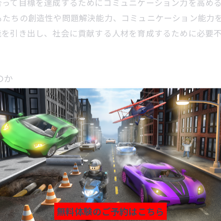
って目標を達成するためにコミュニケーション力を高める
もたちの創造性や問題解決能力、コミュニケーション能力
能を引き出し、社会に貢献する人材を育成するために必要
のか
くの子供たちが学んでいます。プログラミング教育の目的
現化することです。子供たちは、プログラミングの仕組み
通して、コードを書くことに興味を持つことで創造力を発
あり、学んだ知識を将来の進路にも活かすことができます
ポートする大切な教育の一つです。
られる就職メリットとは
無料体験のご予約はこちら