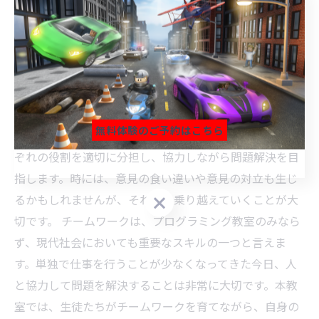
プログラミング教室という業種では、生徒たちはソフト
ウェア開発やWeb制作といったプロジェクトを通じて技
術力の向上を目指します。しかし、技術力だけでなく、
チームワークも大切な要素です。本教室では、生徒たち
が一つのプロジェクトに取り組む中で、チームワークが
生まれます。 それは、個人レッスンだけでは得られない
無料体験のご予約はこちら
相乗効果が生まれることを意味します。生徒たちがそれ
ぞれの役割を適切に分担し、協力しながら問題解決を目
無料体験のご予約はこちら
無料体験のご予約はこちら
指します。時には、意見の食い違いや意見の対立も生じ
るかもしれませんが、それらを乗り越えていくことが大
切です。 チームワークは、プログラミング教室のみなら
ず、現代社会においても重要なスキルの一つと言えま
す。単独で仕事を行うことが少なくなってきた今日、人
と協力して問題を解決することは非常に大切です。本教
室では、生徒たちがチームワークを育てながら、自身の