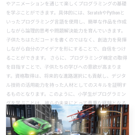
やアニメーションを通じて楽しくプログラミングの基礎
を学ぶことができます。具体的には、ScratchやPythonと
いったプログラミング言語を使用し、簡単な作品を作成
しながら論理的思考や問題解決能力を育んでいきます。
子供たちはただコードを書くのではなく、創造力を発揮
しながら自分のアイデアを形にすることで、自信をつけ
ることができます。 さらに、プログラミング検定の取得
を目指すことで、子供たちの学びへの意欲が高まりま
す。資格取得は、将来的な進路選択にも貢献し、デジタ
ル技術の活用能力を持った人材としてのスキルを証明す
るものとなります。このように、小学生がプログラミン
グを学ぶことは、彼らの未来にとって貴重な経験となる
のです。