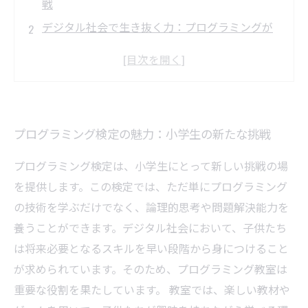
戦
デジタル社会で生き抜く力：プログラミングが
育てる論理的思考
子供たちの未来を拓く！プログラミング教室の
役割とは
資格取得への道：小学生が学ぶプログラミング
プログラミング検定の魅力：小学生の新たな挑戦
レッスン内容
自信を持ってプログラミングを学ぶために必要
プログラミング検定は、小学生にとって新しい挑戦の場
なこと
を提供します。この検定では、ただ単にプログラミング
変わる教育のカタチ：プログラミングスキルが
の技術を学ぶだけでなく、論理的思考や問題解決能力を
もたらす未来
養うことができます。デジタル社会において、子供たち
プログラミング検定取得への一歩：子供たちの
は将来必要となるスキルを早い段階から身につけること
明るい未来を描こう
が求められています。そのため、プログラミング教室は
重要な役割を果たしています。 教室では、楽しい教材や