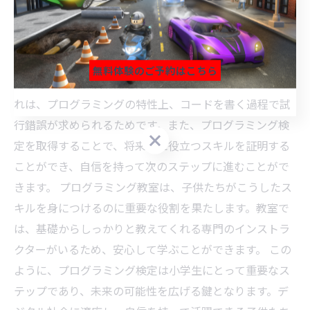
自信を持ってプログラミングを学ぶために必要なこと
小学生がプログラミング検定を目指す理由は多岐にわた
ります。子供たちは、プログラミングを学ぶことで論理
無料体験のご予約はこちら
的思考や問題解決能力を身につけることができます。こ
れは、プログラミングの特性上、コードを書く過程で試
無料体験のご予約はこちら
無料体験のご予約はこちら
行錯誤が求められるためです。また、プログラミング検
定を取得することで、将来的に役立つスキルを証明する
ことができ、自信を持って次のステップに進むことがで
きます。 プログラミング教室は、子供たちがこうしたス
キルを身につけるのに重要な役割を果たします。教室で
は、基礎からしっかりと教えてくれる専門のインストラ
クターがいるため、安心して学ぶことができます。 この
ように、プログラミング検定は小学生にとって重要なス
テップであり、未来の可能性を広げる鍵となります。デ