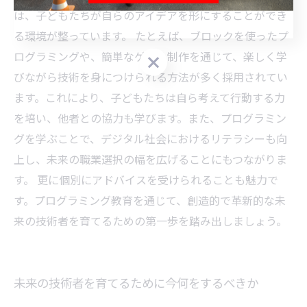
は、子どもたちが自らのアイデアを形にすることができ
無料体験のご予約はこちら
無料体験のご予約はこちら
る環境が整っています。 たとえば、ブロックを使ったプ
ログラミングや、簡単なゲーム制作を通じて、楽しく学
びながら技術を身につけられる方法が多く採用されてい
ます。これにより、子どもたちは自ら考えて行動する力
を培い、他者との協力も学びます。また、プログラミン
グを学ぶことで、デジタル社会におけるリテラシーも向
上し、未来の職業選択の幅を広げることにもつながりま
す。 更に個別にアドバイスを受けられることも魅力で
す。プログラミング教育を通じて、創造的で革新的な未
来の技術者を育てるための第一歩を踏み出しましょう。
未来の技術者を育てるために今何をするべきか