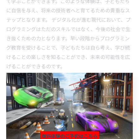
て学ぶことができます。このような体験は、子どもたち
に自信を与え、将来の技術者へと育てるための貴重なス
テップとなります。 デジタル化が進む現代において、プ
ログラミングはただのスキルではなく、今後の社会で生
き抜くための力となります。早い段階からプログラミン
グ教育を受けることで、子どもたちは自ら考え、学び続
けることの楽しさを知ることができ、未来の可能性を広
げることができるのです。
創造力を刺激するプログラミング教育の実際
プログラミング教育は、小学生にとって非常に重要な要
素となっています。これにより、子どもたちは論理的思
考を養い、新たな問題解決能力を身につけることができ
無料体験のご予約はこちら
ます。創造力を刺激するプログラミングの実際の授業で