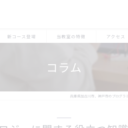
新コース登場
当教室の特徴
アクセス
小学生
プログラミン
コラム
体験
プログラミン
マイクラ
プログラミン
オンライン
兵庫県加古川市、神戸市のプログラ
習い事